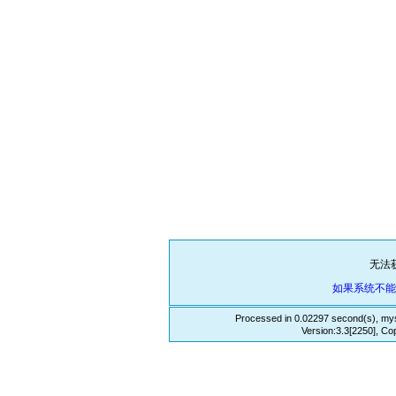
无法
如果系统不
Processed in 0.02297 second(s), mys
Version:3.3[2250], Co