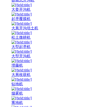
链条式开沟机
大姜开沟机
起垄覆膜机
大葱开沟培土机
松土微耕机
大型起垄机
大型开沟机
埋藤机
大葱收获机
钻地机
烟雾机
熏地机