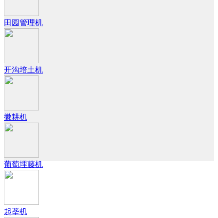
田园管理机
开沟培土机
微耕机
葡萄埋藤机
起垄机