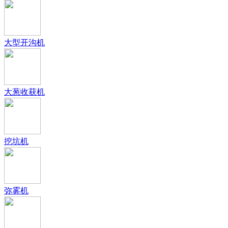
大型开沟机
大葱收获机
挖坑机
弥雾机