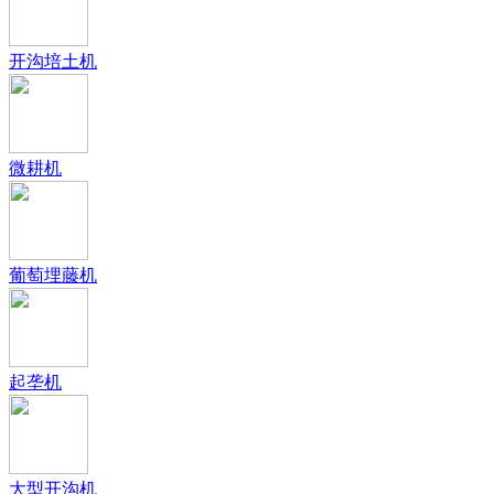
开沟培土机
微耕机
葡萄埋藤机
起垄机
大型开沟机