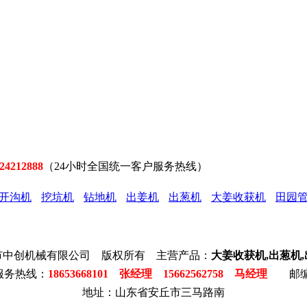
24212888
（24小时全国统一客户服务热线）
开沟机
挖坑机
钻地机
出姜机
出葱机
大姜收获机
田园
市中创机械有限公司 版权所有 主营产品：
大姜收获机,出葱机
服务热线：
18653668101 张经理 15662562758 马经理
邮编:
地址：山东省安丘市三马路南