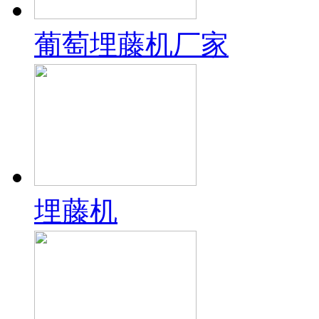
葡萄埋藤机厂家
埋藤机