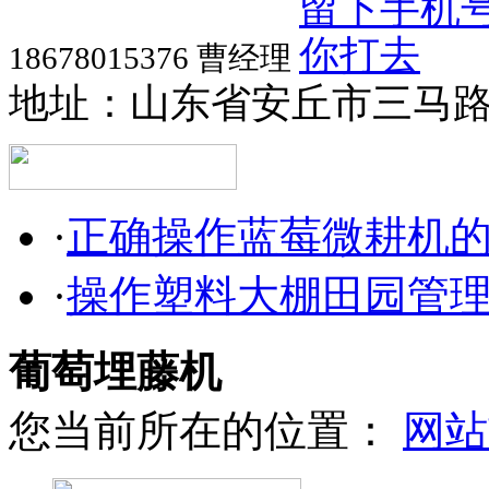
18678015376 曹经理
地址：山东省安丘市三马
·
正确操作蓝莓微耕机
·
操作塑料大棚田园管
葡萄埋藤机
您当前所在的位置：
网站