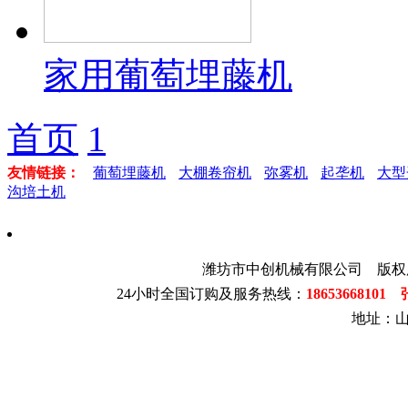
家用葡萄埋藤机
首页
1
友情链接：
葡萄埋藤机
大棚卷帘机
弥雾机
起垄机
大型
沟培土机
潍坊市中创机械有限公司 版权
24小时全国订购及服务热线：
1865366810
地址：