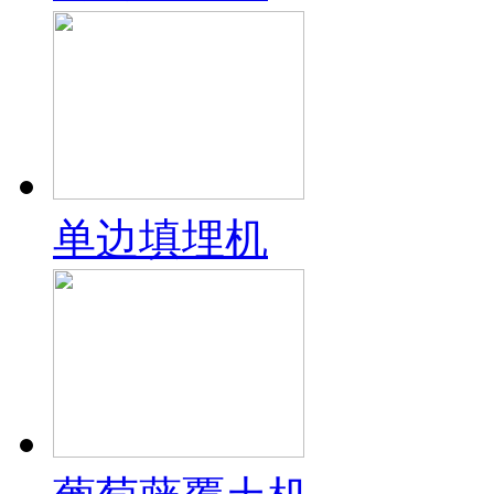
单边填埋机