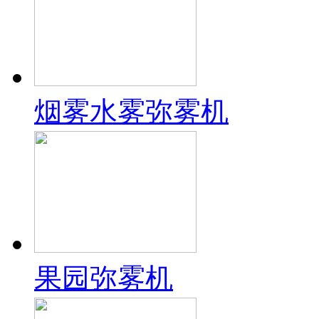
烟雾水雾弥雾机
果园弥雾机