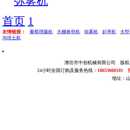
弥雾机
首页
1
友情链接：
葡萄埋藤机
大棚卷帘机
弥雾机
起垄机
大型
沟培土机
潍坊市中创机械有限公司 版权
24小时全国订购及服务热线：
1865366810
地址：