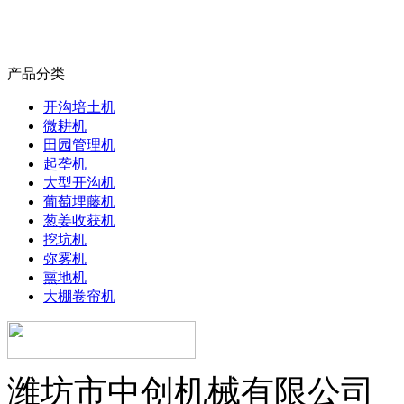
产品分类
开沟培土机
微耕机
田园管理机
起垄机
大型开沟机
葡萄埋藤机
葱姜收获机
挖坑机
弥雾机
熏地机
大棚卷帘机
潍坊市中创机械有限公司