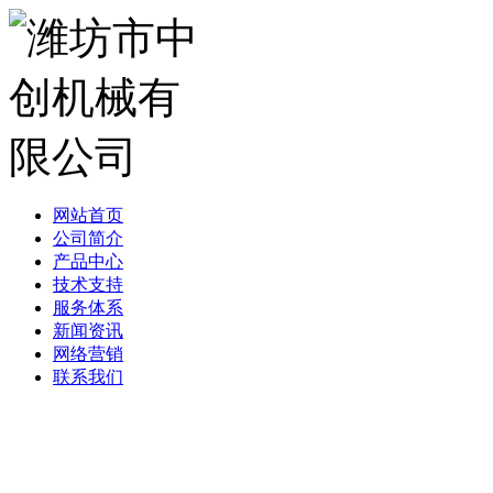
网站首页
公司简介
产品中心
技术支持
服务体系
新闻资讯
网络营销
联系我们