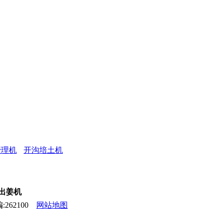
管理机
开沟培土机
,出姜机
262100
网站地图