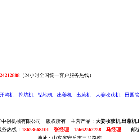
24212888
（24小时全国统一客户服务热线）
开沟机
挖坑机
钻地机
出姜机
出葱机
大姜收获机
田园
市中创机械有限公司 版权所有 主营产品：
大姜收获机,出葱机
服务热线：
18653668101 张经理 15662562758 马经理
邮编:
地址：山东省安丘市三马路南