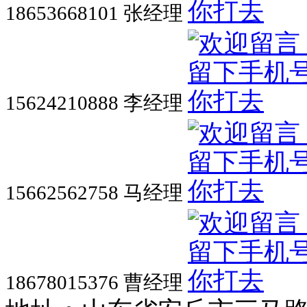
18653668101 张经理
15624210888 李经理
15662562758 马经理
18678015376 曹经理